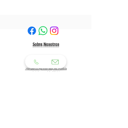
Sobre Nosotros
HERMOSILLO:
Matriz:
Heriberto Aja #59 esq. Av. Puebla
Col. Centro C.P. 83000
Tel: 662 210 39 92
662 210 39 93
Email:
clientes@generaldeuniformes.com
ideas@generaldeuniformes.com
Planta de Producción
Av. Veracruz # 248, col. San Benito. C.P. 83190
Hermosillo, Sonora.