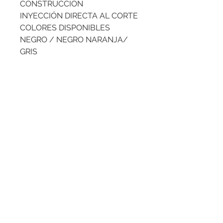
CONSTRUCCIÓN
INYECCIÓN DIRECTA AL CORTE
COLORES DISPONIBLES
NEGRO / NEGRO NARANJA/
GRIS
FORROS INTERNOS
3D AIR FLOW
PLANTILLA
PLANTECH ANTIFATIGUE
INSOLE
100% DIELÉCTRICO
NOM-113-STPS-2009