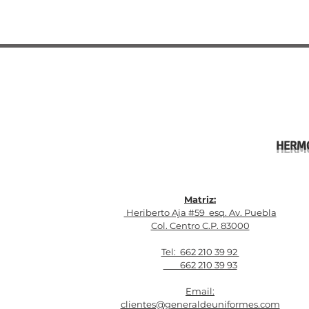
HERMO
Matriz:
Heriberto Aja #59 esq. Av. Puebla
Col. Centro C.P. 83000
Tel: 662 210 39 92
662 210 39 93
Email:
clientes@generaldeuniformes.com