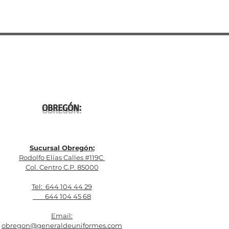
OBREGÓN:
Sucursal Obregón:
Rodolfo Elías Calles #119C
Col. Centro C.P. 85000
Tel: 644 104 44 29
644 104 45 68
Email:
obregon@generaldeuniformes.com