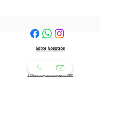
Sobre Nosotros
HERMOSILLO:
Matriz:
Heriberto Aja #59 esq. Av. Puebla
Col. Centro C.P. 83000
Tel: 662 210 39 92
662 210 39 93
Email:
clientes@generaldeuniformes.com
ideas@generaldeuniformes.com
Planta de Producción
Av. Veracruz # 248, col. San Benito. C.P. 83190
Hermosillo, Sonora.