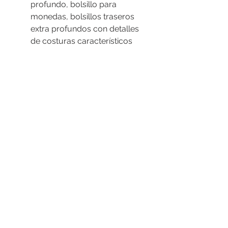
profundo, bolsillo para
monedas, bolsillos traseros
extra profundos con detalles
de costuras característicos
Siete trabillas para cinturón
Costuras reforzadas
Remaches en puntos de
tensión para ayudar a evitar
desgarros.