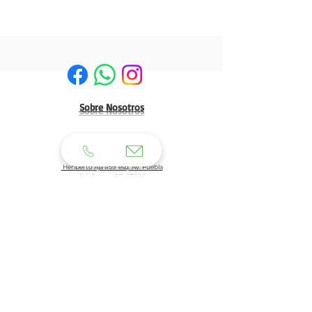
Sobre Nosotros
HERMOSILLO:
Matriz:
Heriberto Aja #59 esq. Av. Puebla
Col. Centro C.P. 83000
Tel: 662 210 39 92
662 210 39 93
Email:
clientes@generaldeuniformes.com
ideas@generaldeuniformes.com
Planta de Producción
Av. Veracruz # 248, col. San Benito. C.P. 83190
Hermosillo, Sonora.