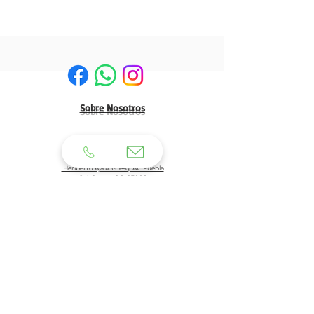
Sobre Nosotros
HERMOSILLO:
Matriz:
Heriberto Aja #59 esq. Av. Puebla
Col. Centro C.P. 83000
Tel: 662 210 39 92
662 210 39 93
Email:
clientes@generaldeuniformes.com
ideas@generaldeuniformes.com
Planta de Producción
Av. Veracruz # 248, col. San Benito. C.P. 83190
Hermosillo, Sonora.