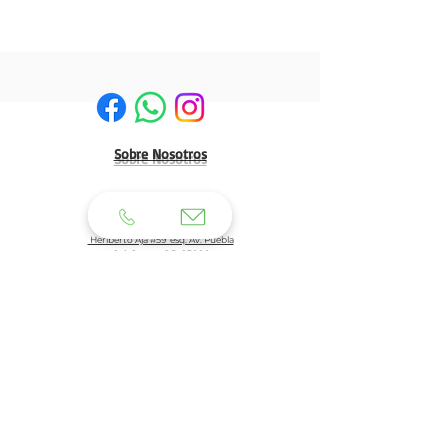
Sobre Nosotros
HERMOSILLO:
Matriz:
Heriberto Aja #59 esq. Av. Puebla
Col. Centro C.P. 83000
Tel: 662 210 39 92
662 210 39 93
Email:
clientes@generaldeuniformes.com
ideas@generaldeuniformes.com
Planta de Producción
Av. Veracruz # 248, col. San Benito. C.P. 83190
Hermosillo, Sonora.