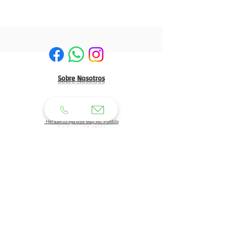
Sobre Nosotros
HERMOSILLO:
Matriz:
Heriberto Aja #59 esq. Av. Puebla
Col. Centro C.P. 83000
Tel: 662 210 39 92
662 210 39 93
Email:
clientes@generaldeuniformes.com
ideas@generaldeuniformes.com
Planta de Producción
Av. Veracruz # 248, col. San Benito. C.P. 83190
Hermosillo, Sonora.