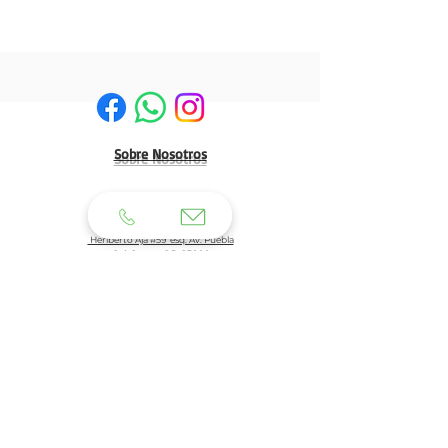
Sobre Nosotros
HERMOSILLO:
Matriz:
Heriberto Aja #59 esq. Av. Puebla
Col. Centro C.P. 83000
Tel: 662 210 39 92
662 210 39 93
Email:
clientes@generaldeuniformes.com
ideas@generaldeuniformes.com
Planta de Producción
Av. Veracruz # 248, col. San Benito. C.P. 83190
Hermosillo, Sonora.