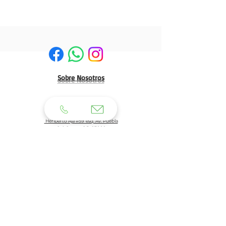
Sobre Nosotros
HERMOSILLO:
Matriz:
Heriberto Aja #59 esq. Av. Puebla
Col. Centro C.P. 83000
Tel: 662 210 39 92
662 210 39 93
Email:
clientes@generaldeuniformes.com
ideas@generaldeuniformes.com
Planta de Producción
Av. Veracruz # 248, col. San Benito. C.P. 83190
Hermosillo, Sonora.