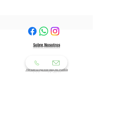
Sobre Nosotros
HERMOSILLO:
Matriz:
Heriberto Aja #59 esq. Av. Puebla
Col. Centro C.P. 83000
Tel: 662 210 39 92
662 210 39 93
Email:
clientes@generaldeuniformes.com
ideas@generaldeuniformes.com
Planta de Producción
Av. Veracruz # 248, col. San Benito. C.P. 83190
Hermosillo, Sonora.