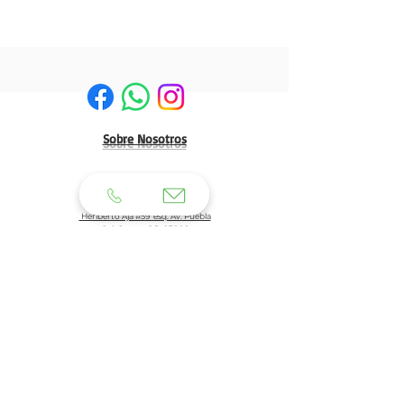
Sobre Nosotros
HERMOSILLO:
Matriz:
Heriberto Aja #59 esq. Av. Puebla
Col. Centro C.P. 83000
Tel: 662 210 39 92
662 210 39 93
Email:
clientes@generaldeuniformes.com
ideas@generaldeuniformes.com
Planta de Producción
Av. Veracruz # 248, col. San Benito. C.P. 83190
Hermosillo, Sonora.