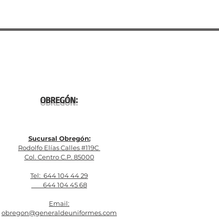
OBREGÓN:
Sucursal Obregón:
Rodolfo Elías Calles #119C
Col. Centro C.P. 85000
Tel: 644 104 44 29
644 104 45 68
Email:
obregon@generaldeuniformes.com