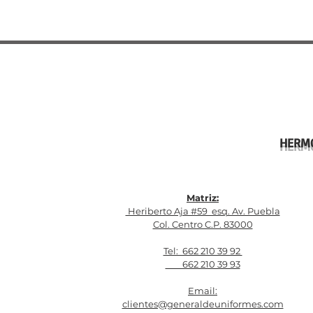
HERMO
Matriz:
Heriberto Aja #59 esq. Av. Puebla
Col. Centro C.P. 83000
Tel: 662 210 39 92
662 210 39 93
Email:
clientes@generaldeuniformes.com