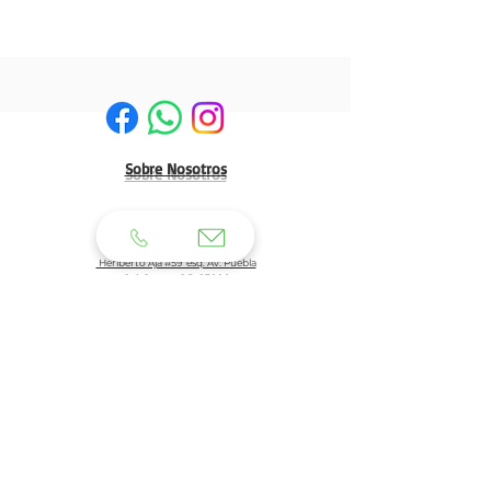
Sobre Nosotros
HERMOSILLO:
Matriz:
Heriberto Aja #59 esq. Av. Puebla
Col. Centro C.P. 83000
Tel: 662 210 39 92
662 210 39 93
Email:
clientes@generaldeuniformes.com
ideas@generaldeuniformes.com
Planta de Producción
Av. Veracruz # 248, col. San Benito. C.P. 83190
Hermosillo, Sonora.