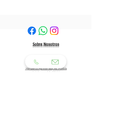
Sobre Nosotros
HERMOSILLO:
Matriz:
Heriberto Aja #59 esq. Av. Puebla
Col. Centro C.P. 83000
Tel: 662 210 39 92
662 210 39 93
Email:
clientes@generaldeuniformes.com
ideas@generaldeuniformes.com
Planta de Producción
Av. Veracruz # 248, col. San Benito. C.P. 83190
Hermosillo, Sonora.