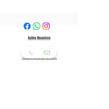
Sobre Nosotros
HERMOSILLO:
Matriz:
Heriberto Aja #59 esq. Av. Puebla
Col. Centro C.P. 83000
Tel: 662 210 39 92
662 210 39 93
Email:
clientes@generaldeuniformes.com
ideas@generaldeuniformes.com
Planta de Producción
Av. Veracruz # 248, col. San Benito. C.P. 83190
Hermosillo, Sonora.