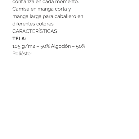
confianza en cada momento.
Camisa en manga corta y
manga larga para caballero en
diferentes colores.
CARACTERÍSTICAS
TELA:
105 g/m2 – 50% Algodón – 50%
Poliéster
DETALLE:
Combinación en puños,
combinación en pie de cuello y
aletilla interna